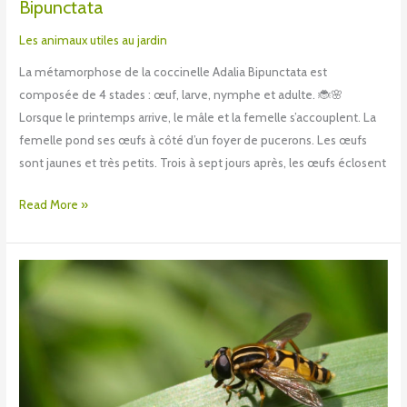
Bipunctata
Les animaux utiles au jardin
La métamorphose de la coccinelle Adalia Bipunctata est
composée de 4 stades : œuf, larve, nymphe et adulte. 🐞🌸
Lorsque le printemps arrive, le mâle et la femelle s’accouplent. La
femelle pond ses œufs à côté d’un foyer de pucerons. Les œufs
sont jaunes et très petits. Trois à sept jours après, les œufs éclosent
Read More »
Les
ennemis
de
nos
ennemis
sont
nos