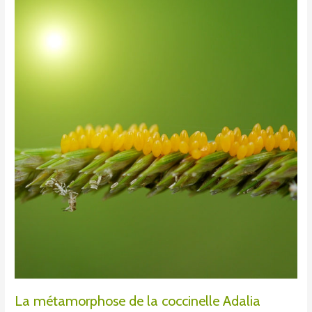
La
métamorphose
de
la
coccinelle
Adalia
Bipunctata
La métamorphose de la coccinelle Adalia