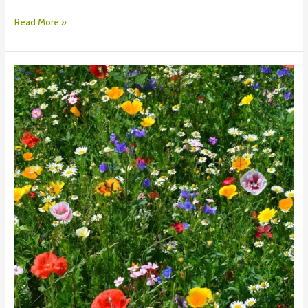
Read More »
Bandes
et
prairies
fleuries