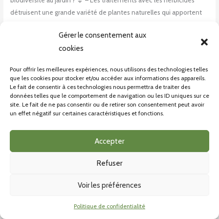
détruisent une grande variété de plantes naturelles qui apportent
abri et nourriture à de nombreux insectes utiles au jardin. 🌱– Les
Gérer le consentement aux
pesticides utilisés pour lutter contre les insectes nuisibles des
cookies
plantes tuent également bon nombre d’insectes
Pour offrir les meilleures expériences, nous utilisons des technologies telles
Read More »
que les cookies pour stocker et/ou accéder aux informations des appareils.
Le fait de consentir à ces technologies nous permettra de traiter des
données telles que le comportement de navigation ou les ID uniques sur ce
site. Le fait de ne pas consentir ou de retirer son consentement peut avoir
La
un effet négatif sur certaines caractéristiques et fonctions.
biodiversité
au
Accepter
jardin
Refuser
Voir les préférences
Politique de confidentialité