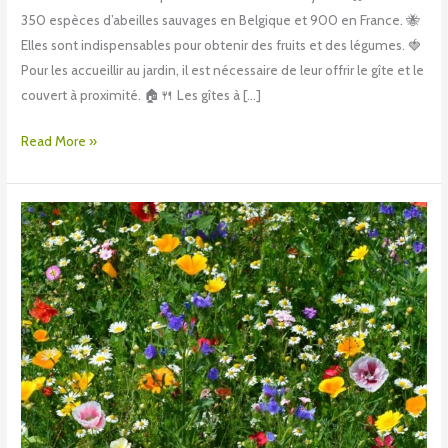
350 espèces d’abeilles sauvages en Belgique et 900 en France. 🐝
Elles sont indispensables pour obtenir des fruits et des légumes. 🍓
Pour les accueillir au jardin, il est nécessaire de leur offrir le gîte et le
couvert à proximité. 🏠🍴 Les gîtes à […]
Read More »
Bandes
et
prairies
fleuries