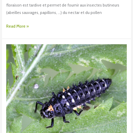
floraison est tardive et permet de fournir aux insectes butineurs
(abeilles sauvages, papillons, …) du nectar et du pollen
Read More »
Larves
de
coccinelles
et
coccinelles
adultes