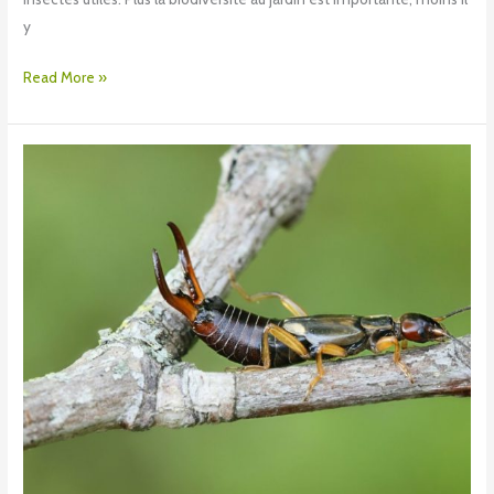
y
Read More »
Les
perce-
oreilles