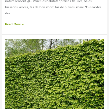
naturellement 🌿– Varier les habitats : prairies fleuries, haies,
buissons, arbres, tas de bois mort, tas de pierres, mare 🌳– Planter
des
Read More »
Taille
des
haies