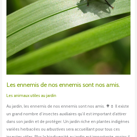
amis.
Les ennemis de nos ennemis sont nos amis.
Les animaux utiles au jardin
Au jardin, les ennemis de nos ennemis sont nos amis. 🌳🌷 Il existe
un grand nombre d’insectes auxiliaires qu’il est important d’attirer
dans son jardin et de protéger. Un jardin riche en plantes indigènes
variées herbacées ou arbustives sera accueillant pour tous ces
insectes utiles. Plus la biodiversité au jardin est importante, moins il