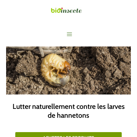
Aller
au
contenu
Main
Menu
Lutter naturellement contre les larves
de hannetons