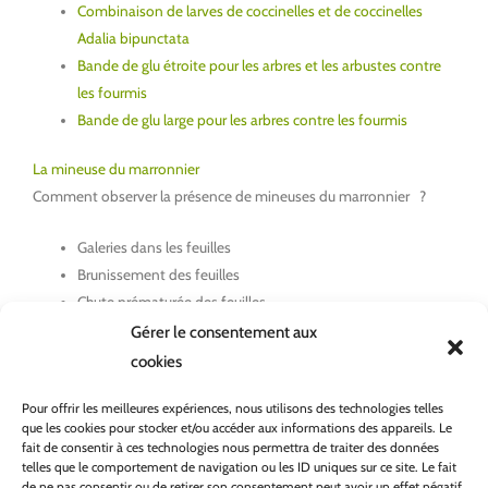
Combinaison de larves de coccinelles et de coccinelles
Adalia bipunctata
Bande de glu étroite pour les arbres et les arbustes contre
les fourmis
Bande de glu large pour les arbres contre les fourmis
La mineuse du marronnier
Comment observer la présence de mineuses du marronnier ?
Galeries dans les feuilles
Brunissement des feuilles
Chute prématurée des feuilles
Gérer le consentement aux
Les solutions :
cookies
Piège à phéromone
Pour offrir les meilleures expériences, nous utilisons des technologies telles
que les cookies pour stocker et/ou accéder aux informations des appareils. Le
Bande de glu large pour les arbres contre les fourmis
fait de consentir à ces technologies nous permettra de traiter des données
telles que le comportement de navigation ou les ID uniques sur ce site. Le fait
de ne pas consentir ou de retirer son consentement peut avoir un effet négatif