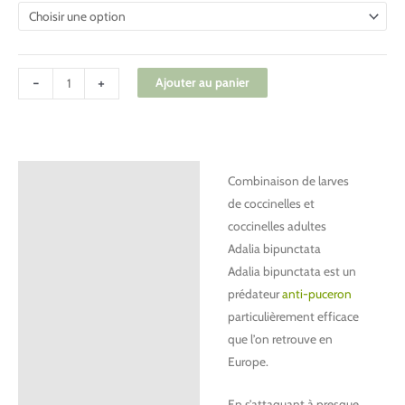
-
+
Ajouter au panier
Description
Combinaison de larves
de coccinelles et
Informations complémentaires
coccinelles adultes
Adalia bipunctata
Adalia bipunctata est un
prédateur
anti-puceron
particulièrement efficace
que l’on retrouve en
Europe.
En s’attaquant à presque