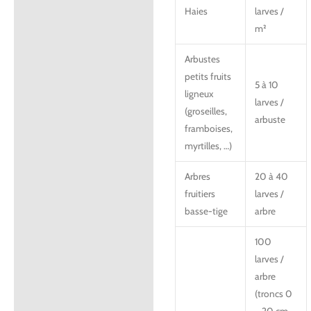
Haies
larves /
m²
Arbustes
petits fruits
5 à 10
ligneux
larves /
(groseilles,
arbuste
framboises,
myrtilles, …)
Arbres
20 à 40
fruitiers
larves /
basse-tige
arbre
100
larves /
arbre
(troncs 0