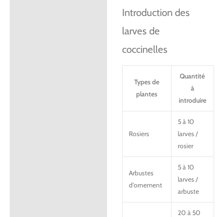
Introduction des
larves de
coccinelles
Quantité
Types de
à
plantes
introduire
5 à 10
Rosiers
larves /
rosier
5 à 10
Arbustes
larves /
d’ornement
arbuste
20 à 50