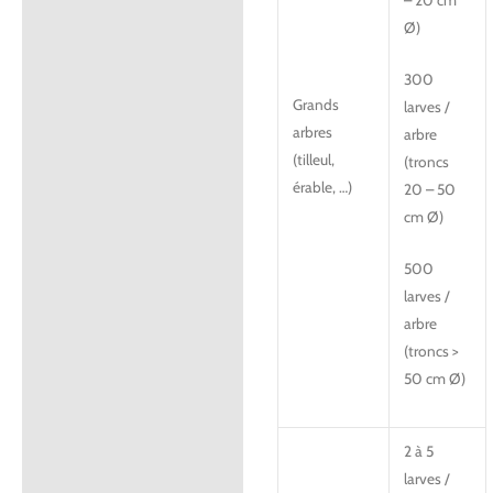
– 20 cm
Ø)
300
Grands
larves /
arbres
arbre
(tilleul,
(troncs
érable, …)
20 – 50
cm Ø)
500
larves /
arbre
(troncs >
50 cm Ø)
2 à 5
larves /