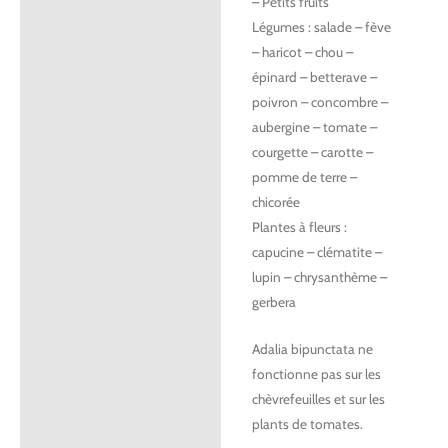
– Petits fruits
Légumes : salade – fève
– haricot – chou –
épinard – betterave –
poivron – concombre –
aubergine – tomate –
courgette – carotte –
pomme de terre –
chicorée
Plantes à fleurs :
capucine – clématite –
lupin – chrysanthème –
gerbera
Adalia bipunctata ne
fonctionne pas sur les
chèvrefeuilles et sur les
plants de tomates.