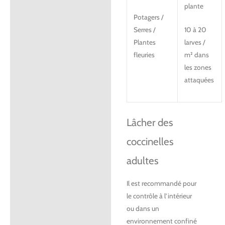
plante
Potagers /
10 à 20
Serres /
larves /
Plantes
m² dans
fleuries
les zones
attaquées
Lâcher des
coccinelles
adultes
Il est recommandé pour
le contrôle à l’intérieur
ou dans un
environnement confiné