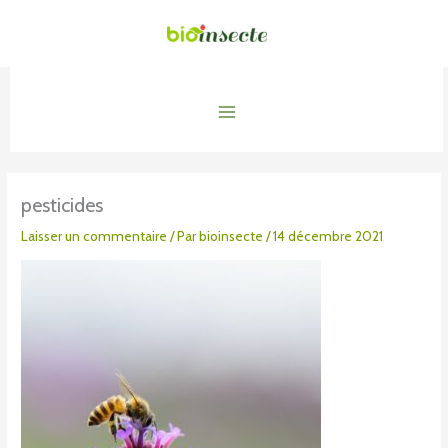
Aller
au
contenu
Main
Menu
pesticides
Laisser un commentaire
/ Par
bioinsecte
/
14 décembre 2021