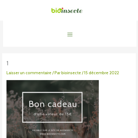
Aller
au
contenu
Main
Menu
1
Laisser un commentaire
/ Par
bioinsecte
/
15 décembre 2022