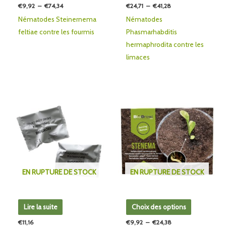
€
9,92
–
€
74,34
€
24,71
–
€
41,28
sur
sur
Nématodes Steinernema
Nématodes
la
la
feltiae contre les fourmis
Phasmarhabditis
page
page
hermaphrodita contre les
du
du
limaces
produit
produit
Plage
Ce
de
produit
prix :
€9,92
a
à
plusieurs
€24,38
variations.
Les
EN RUPTURE DE STOCK
EN RUPTURE DE STOCK
options
peuvent
être
Lire la suite
Choix des options
choisies
€
11,16
€
9,92
–
€
24,38
sur