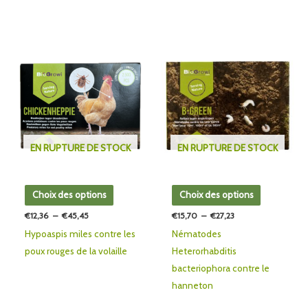
Plage
Plage
Ce
Ce
de
de
produit
produit
prix :
prix :
€12,36
€15,70
a
a
à
à
plusieurs
plusieurs
€45,45
€27,23
variations.
variations.
Les
Les
EN RUPTURE DE STOCK
EN RUPTURE DE STOCK
options
options
peuvent
peuvent
être
être
Choix des options
Choix des options
choisies
choisies
€
12,36
–
€
45,45
€
15,70
–
€
27,23
sur
sur
Hypoaspis miles contre les
Nématodes
la
la
poux rouges de la volaille
Heterorhabditis
page
page
bacteriophora contre le
du
du
hanneton
produit
produit