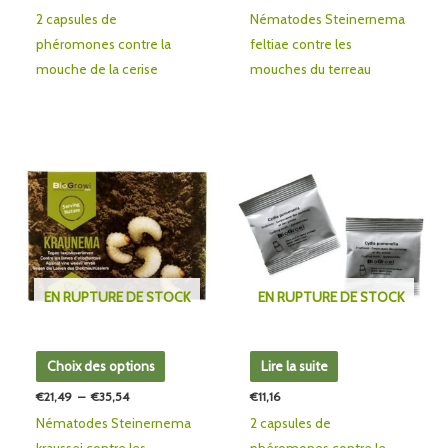
2 capsules de
Nématodes Steinernema
la
phéromones contre la
feltiae contre les
page
mouche de la cerise
mouches du terreau
du
produit
Plage
Ce
de
produit
prix :
€21,49
a
à
plusieurs
€35,54
variations.
Les
EN RUPTURE DE STOCK
EN RUPTURE DE STOCK
options
peuvent
être
Choix des options
Lire la suite
choisies
€
21,49
–
€
35,54
€
11,16
sur
Nématodes Steinernema
2 capsules de
la
kraussei contre les
phéromones contre le