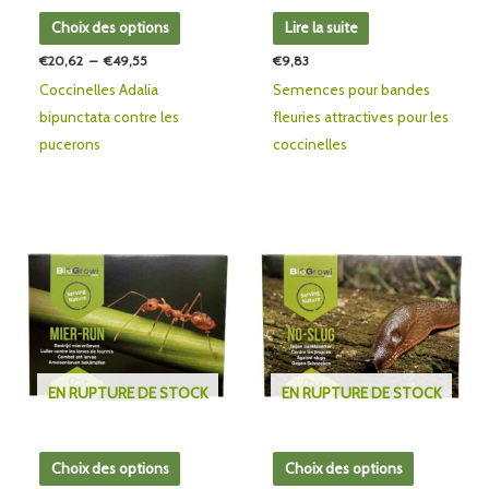
être
Choix des options
Lire la suite
choisies
€
20,62
–
€
49,55
€
9,83
sur
Coccinelles Adalia
Semences pour bandes
la
bipunctata contre les
fleuries attractives pour les
page
pucerons
coccinelles
du
produit
Plage
Plage
Ce
Ce
de
de
produit
produit
prix :
prix :
€9,92
€24,71
a
a
à
à
plusieurs
plusieurs
€74,34
€41,28
variations.
variations.
Les
Les
EN RUPTURE DE STOCK
EN RUPTURE DE STOCK
options
options
peuvent
peuvent
être
être
Choix des options
Choix des options
choisies
choisies