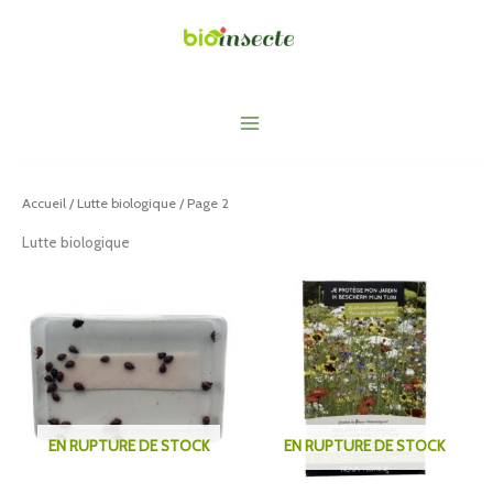
Aller
au
contenu
Main
Menu
Accueil
/
Lutte biologique
/ Page 2
Lutte biologique
Plage
Ce
de
produit
prix :
€20,62
a
à
plusieurs
€49,55
variations.
Les
EN RUPTURE DE STOCK
EN RUPTURE DE STOCK
options
peuvent