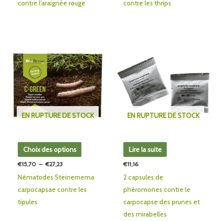
contre l’araignée rouge
contre les thrips
page
page
du
du
produit
produit
Plage
Ce
de
produit
prix :
€15,70
a
à
plusieurs
€27,23
variations.
Les
EN RUPTURE DE STOCK
EN RUPTURE DE STOCK
options
peuvent
être
Choix des options
Lire la suite
choisies
€
15,70
–
€
27,23
€
11,16
sur
Nématodes Steinernema
2 capsules de
la
carpocapsae contre les
phéromones contre le
page
tipules
carpocapse des prunes et
du
des mirabelles
produit