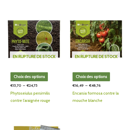
Plage
Plage
Ce
Ce
de
de
produit
produit
prix :
prix :
€15,70
€16,49
a
a
à
à
plusieurs
plusieurs
€24,75
€48,76
variations.
variations.
Les
Les
EN RUPTURE DE STOCK
EN RUPTURE DE STOCK
options
options
peuvent
peuvent
être
être
Choix des options
Choix des options
choisies
choisies
€
15,70
–
€
24,75
€
16,49
–
€
48,76
sur
sur
Phytoseiulus persimilis
Encarsia formosa contre la
la
la
contre l’araignée rouge
mouche blanche
page
page
du
du
produit
produit