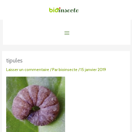
Aller
au
contenu
Main
Menu
tipules
Laisser un commentaire
/ Par
bioinsecte
/
15 janvier 2019